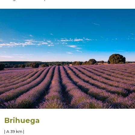
Brihuega
| A 39 km |