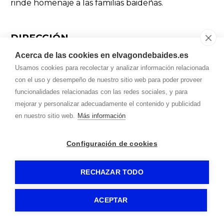
rinde homenaje a las familias baideñas.
DIRECCIÓN
P.º Angel María de Lera, 85 | 19295 Baides,
Acerca de las cookies en elvagondebaides.es
Guadalajara
Usamos cookies para recolectar y analizar información relacionada
CONTACTO
con el uso y desempeño de nuestro sitio web para poder proveer
funcionalidades relacionadas con las redes sociales, y para
Rubén 629 810 609
mejorar y personalizar adecuadamente el contenido y publicidad
| elvagondebaides@gmail.com
en nuestro sitio web.
Más información
ABRIR EN GOOGLE MAPS
Configuración de cookies
RECHAZAR TODO
ACEPTAR